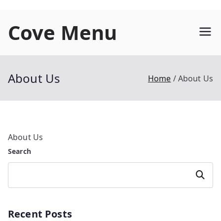
Skip
Cove Menu
to
content
About Us
Home
About Us
About Us
Search
Search
Recent Posts