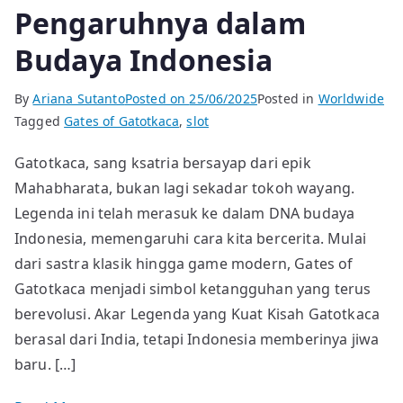
Pengaruhnya dalam
Budaya Indonesia
By
Ariana Sutanto
Posted on
25/06/2025
Posted in
Worldwide
Tagged
Gates of Gatotkaca
,
slot
Gatotkaca, sang ksatria bersayap dari epik
Mahabharata, bukan lagi sekadar tokoh wayang.
Legenda ini telah merasuk ke dalam DNA budaya
Indonesia, memengaruhi cara kita bercerita. Mulai
dari sastra klasik hingga game modern, Gates of
Gatotkaca menjadi simbol ketangguhan yang terus
berevolusi. Akar Legenda yang Kuat Kisah Gatotkaca
berasal dari India, tetapi Indonesia memberinya jiwa
baru. […]