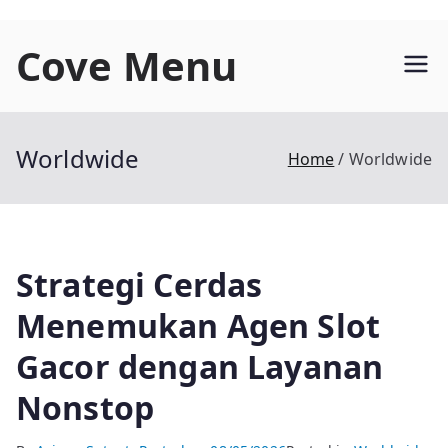
Skip
Cove Menu
to
content
Worldwide
Home
Worldwide
Strategi Cerdas
Menemukan Agen Slot
Gacor dengan Layanan
Nonstop