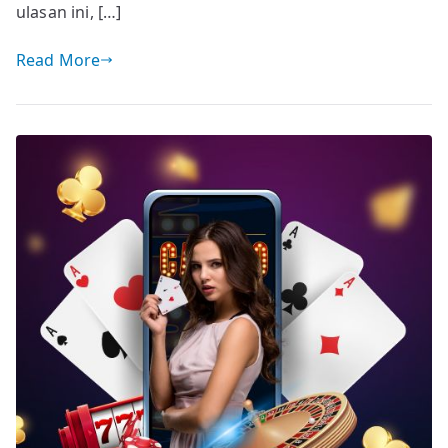
ulasan ini, […]
Read More