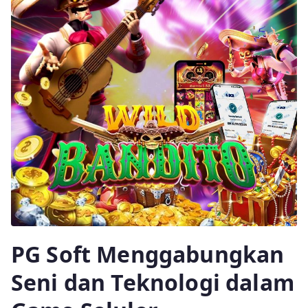
PG Soft Menggabungkan
Seni dan Teknologi dalam