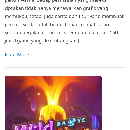
penuh warna. Setiap permainan yang mereka
ciptakan tidak hanya menawarkan grafis yang
memukau, tetapi juga cerita dan fitur yang membuat
pemain seolah-olah benar-benar terlibat dalam
sebuah perjalanan menarik. Dengan lebih dari 150
judul game yang dikembangkan […]
Read More