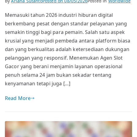
By
Ariana Sutanto
Posted on
08/05/2026
Posted in
Worldwide
Memasuki tahun 2026 industri hiburan digital
berkembang pesat dengan standar pelayanan yang
semakin tinggi bagi para pemain. Salah satu aspek
krusial yang menjadi pembeda antara platform biasa
dan yang berkualitas adalah ketersediaan dukungan
pelanggan yang responsif. Menemukan Agen Slot
Gacor yang berani menjamin layanan operasional
penuh selama 24 jam bukan sekadar tentang
kenyamanan tetapi juga […]
Read More