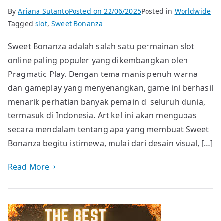
By
Ariana Sutanto
Posted on
22/06/2025
Posted in
Worldwide
Tagged
slot
,
Sweet Bonanza
Sweet Bonanza adalah salah satu permainan slot
online paling populer yang dikembangkan oleh
Pragmatic Play. Dengan tema manis penuh warna
dan gameplay yang menyenangkan, game ini berhasil
menarik perhatian banyak pemain di seluruh dunia,
termasuk di Indonesia. Artikel ini akan mengupas
secara mendalam tentang apa yang membuat Sweet
Bonanza begitu istimewa, mulai dari desain visual, […]
Read More