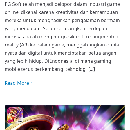
PG Soft telah menjadi pelopor dalam industri game
online, dikenal karena kreativitas dan kemampuan
mereka untuk menghadirkan pengalaman bermain
yang mendalam. Salah satu langkah terdepan
mereka adalah mengintegrasikan fitur augmented
reality (AR) ke dalam game, menggabungkan dunia
nyata dan digital untuk menciptakan petualangan
yang lebih hidup. Di Indonesia, di mana gaming
mobile terus berkembang, teknologi […]
Read More