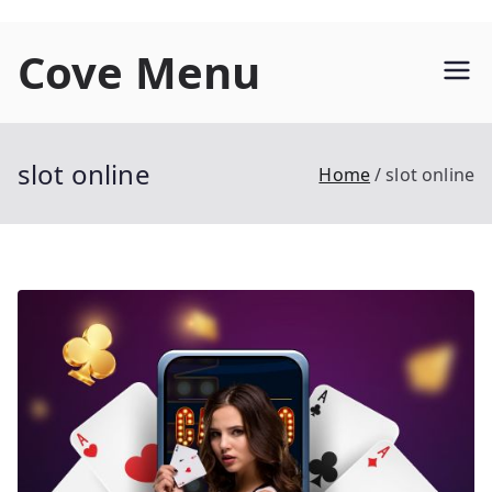
Skip
Cove Menu
to
content
slot online
Home
slot online