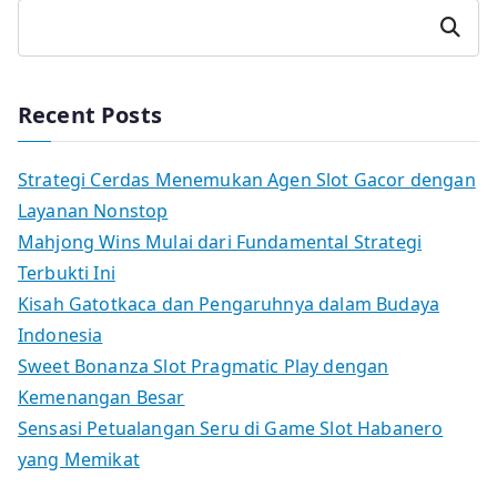
Search
Recent Posts
Strategi Cerdas Menemukan Agen Slot Gacor dengan
Layanan Nonstop
Mahjong Wins Mulai dari Fundamental Strategi
Terbukti Ini
Kisah Gatotkaca dan Pengaruhnya dalam Budaya
Indonesia
Sweet Bonanza Slot Pragmatic Play dengan
Kemenangan Besar
Sensasi Petualangan Seru di Game Slot Habanero
yang Memikat