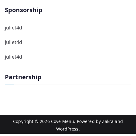
Sponsorship
juliet4d
juliet4d
juliet4d
Partnership
Copyright © 2026
Cove Menu
. Powered by
Zakra
and
WordPress
.